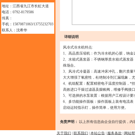
地址：江西省九江市长虹大道
电话：0792-8179586
传真：
手机：15870871063/13755232703
联系人：沈希华
详细说明
风冷式冷水机特点:
1、高品质压缩机：作为冷水机的心脏，纳金
2、水箱式蒸发器：不锈钢厚质水箱式蒸发器
殊场合。
3、风冷式冷凝器：高速冲床冲孔，翻片质量
大大增强了氧密性，杜绝制冷剂汇漏现象，
4、机组配置：配置精密电子温度控制器，*
高效进口干燥过滤器及臌账阀，维修手阀接
5、可选择的水泵装置：根据用户工程设计要
6、多功能操作面板：操作面板上装有电流表
启动运转指示灯，操作简单，使用方便。
免责声明：
以上所有信息由企业自行提供，内
关于我们
|
联系我们
|
本站公告
|
服务条款
|
网站帮